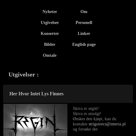
Nyheter
Om
Utgivelser
Personell
Konserter
Linker
Bilder
English page
Omtale
Utgivelser
:
Her Hvor Intet Lys Finnes
Skiva er utgitt!
Skiva er utsolgt!
Ønskes den kjøpt, kan du
kontakte
strigoirecs@interia.pl
og forsøke der.